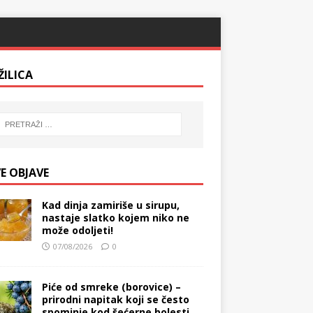
ŽILICA
E OBJAVE
Kad dinja zamiriše u sirupu,
nastaje slatko kojem niko ne
može odoljeti!
07/08/2026
0
Piće od smreke (borovice) –
prirodni napitak koji se često
spominje kod šećerne bolesti