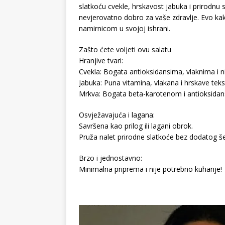
slatkoću cvekle, hrskavost jabuka i prirodnu 
nevjerovatno dobro za vaše zdravlje. Evo k
namirnicom u svojoj ishrani.
Zašto ćete voljeti ovu salatu
Hranjive tvari:
Cvekla: Bogata antioksidansima, vlaknima i nit
Jabuka: Puna vitamina, vlakana i hrskave teks
Mrkva: Bogata beta-karotenom i antioksidansi
Osvježavajuća i lagana:
Savršena kao prilog ili lagani obrok.
Pruža nalet prirodne slatkoće bez dodatog š
Brzo i jednostavno:
Minimalna priprema i nije potrebno kuhanje!