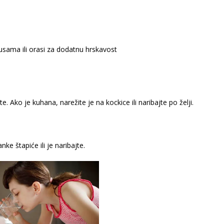
usama ili orasi za dodatnu hrskavost
jte. Ako je kuhana, narežite je na kockice ili naribajte po želji.
nke štapiće ili je naribajte.