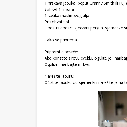
1 hrskava jabuka (poput Granny Smith ili Fuji)
Sok od 1 limuna
1 kašika maslinovog ulja
Prstohvat soli
Dodatni dodaci: sjeckani peršun, sjemenke s
Kako se priprema
Pripremite povrće:
Ako koristite sirovu cveklu, ogulite je i nariba
Ogulite i naribajte mrkvu.
Narežite jabuku:
Očistite jabuku od sjemenki i narežite je na ta