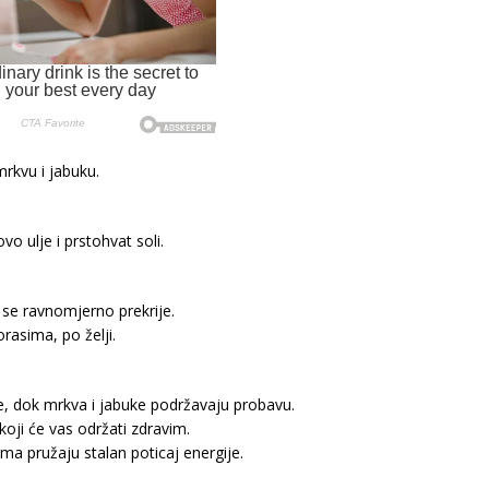
mrkvu i jabuku.
o ulje i prstohvat soli.
a se ravnomjerno prekrije.
asima, po želji.
e, dok mrkva i jabuke podržavaju probavu.
koji će vas održati zdravim.
ima pružaju stalan poticaj energije.