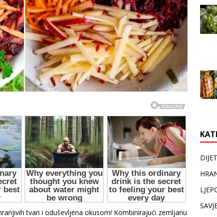
KAT
DIJE
HRAN
LJEP
SAVJ
ranjivih tvari i oduševljena okusom! Kombinirajući zemljanu