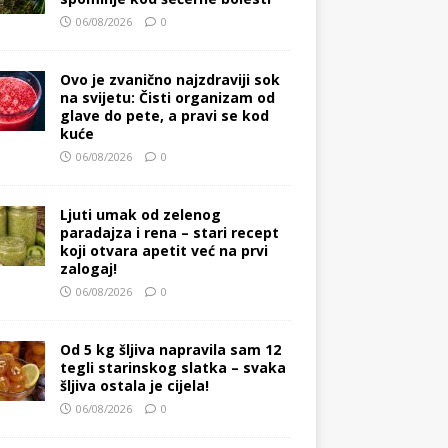
06/08/2026
0
Ovo je zvanično najzdraviji sok
na svijetu: Čisti organizam od
glave do pete, a pravi se kod
kuće
06/08/2026
0
Ljuti umak od zelenog
paradajza i rena – stari recept
koji otvara apetit već na prvi
zalogaj!
06/08/2026
0
Od 5 kg šljiva napravila sam 12
tegli starinskog slatka – svaka
šljiva ostala je cijela!
06/08/2026
0