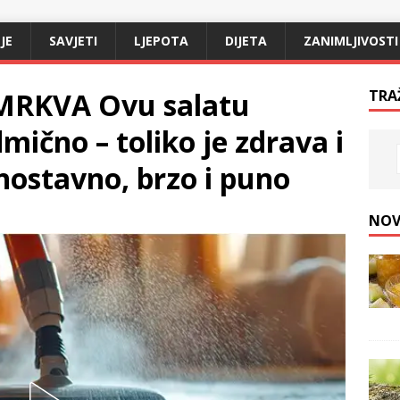
JE
SAVJETI
LJEPOTA
DIJETA
ZANIMLJIVOSTI
MRKVA Ovu salatu
TRA
ično – toliko je zdrava i
nostavno, brzo i puno
NOV