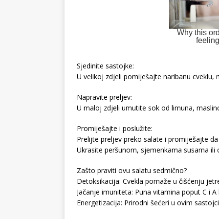
Sjedinite sastojke:
U velikoj zdjeli pomiješajte naribanu cveklu, 
Napravite preljev:
U maloj zdjeli umutite sok od limuna, maslinov
Promiješajte i poslužite:
Prelijte preljev preko salate i promiješajte d
Ukrasite peršunom, sjemenkama susama ili or
Zašto praviti ovu salatu sedmično?
Detoksikacija: Cvekla pomaže u čišćenju jetr
Jačanje imuniteta: Puna vitamina poput C i A 
Energetizacija: Prirodni šećeri u ovim sastojc