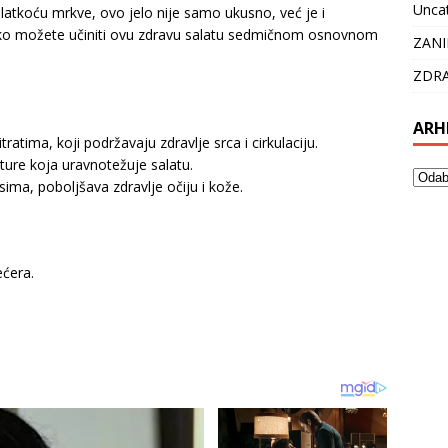
Unca
slatkoću mrkve, ovo jelo nije samo ukusno, već je i
ako možete učiniti ovu zdravu salatu sedmičnom osnovnom
ZANI
ZDRA
ARH
ratima, koji podržavaju zdravlje srca i cirkulaciju.
ture koja uravnotežuje salatu.
ma, poboljšava zdravlje očiju i kože.
ećera.