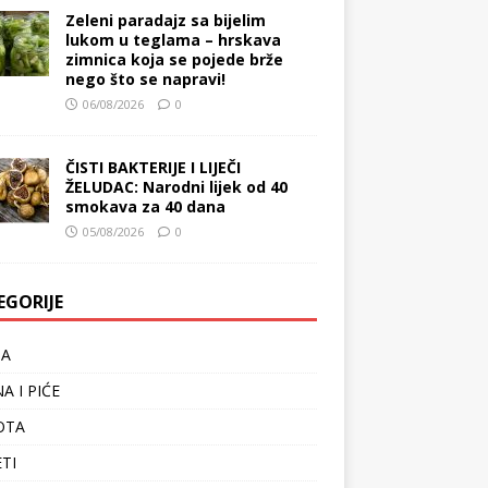
Zeleni paradajz sa bijelim
lukom u teglama – hrskava
zimnica koja se pojede brže
nego što se napravi!
06/08/2026
0
ČISTI BAKTERIJE I LIJEČI
ŽELUDAC: Narodni lijek od 40
smokava za 40 dana
05/08/2026
0
EGORIJE
TA
A I PIĆE
OTA
ETI