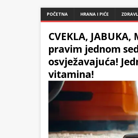
POČETNA
HRANA I PIĆE
ZDRAVL
CVEKLA, JABUKA, 
pravim jednom sedm
osvježavajuća! Jed
vitamina!