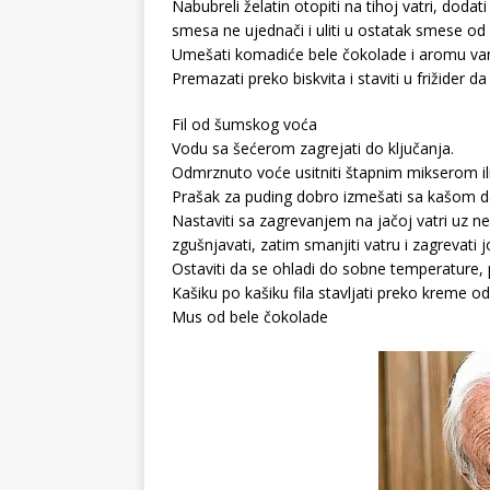
Nabubreli želatin otopiti na tihoj vatri, dod
smesa ne ujednači i uliti u ostatak smese od
Umešati komadiće bele čokolade i aromu van
Premazati preko biskvita i staviti u frižider da
Fil od šumskog voća
Vodu sa šećerom zagrejati do ključanja.
Odmrznuto voće usitniti štapnim mikserom il
Prašak za puding dobro izmešati sa kašom da 
Nastaviti sa zagrevanjem na jačoj vatri uz
zgušnjavati, zatim smanjiti vatru i zagrevati
Ostaviti da se ohladi do sobne temperature, 
Kašiku po kašiku fila stavljati preko kreme od 
Mus od bele čokolade