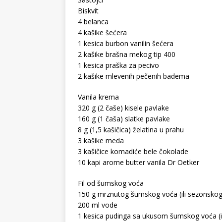
Biskvit
4 belanca
4 kašike šećera
1 kesica burbon vanilin šećera
2 kašike brašna mekog tip 400
1 kesica praška za pecivo
2 kašike mlevenih pečenih badema
Vanila krema
320 g (2 čaše) kisele pavlake
160 g (1 čaša) slatke pavlake
8 g (1,5 kašičica) želatina u prahu
3 kašike meda
3 kašičice komadiće bele čokolade
10 kapi arome butter vanila Dr Oetker
Fil od šumskog voća
150 g mrznutog šumskog voća (ili sezonskog
200 ml vode
1 kesica pudinga sa ukusom šumskog voća (il