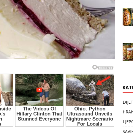
KAT
DIJE
HRAN
LJEP
SAVJ