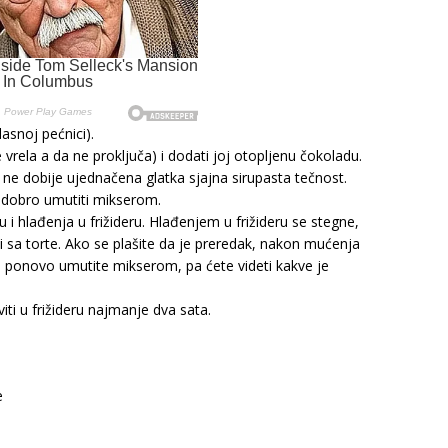
asnoj pećnici).
vrela a da ne proključa) i dodati joj otopljenu čokoladu.
ne dobije ujednačena glatka sjajna sirupasta tečnost.
i dobro umutiti mikserom.
i hlađenja u frižideru. Hlađenjem u frižideru se stegne,
i sa torte. Ako se plašite da je preredak, nakon mućenja
 i ponovo umutite mikserom, pa ćete videti kakve je
ti u frižideru najmanje dva sata.
e