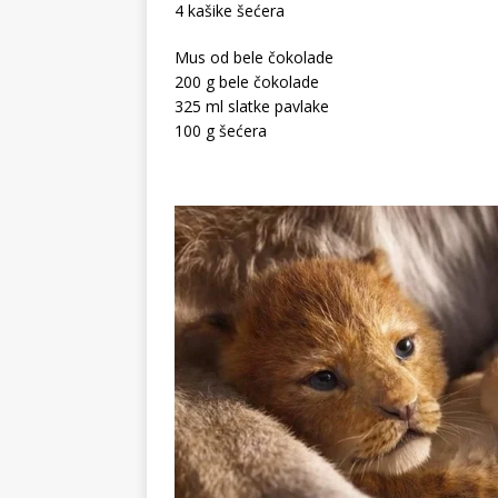
4 kašike šećera
Mus od bele čokolade
200 g bele čokolade
325 ml slatke pavlake
100 g šećera