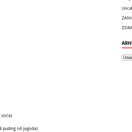
Unca
ZANI
ZDRA
ARH
 voća)
i puding od jagoda)