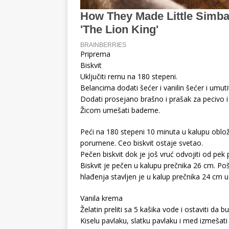
Priprema
Biskvit
Uključiti rernu na 180 stepeni.
Belancima dodati šećer i vanilin šećer i umut
Dodati prosejano brašno i prašak za pecivo i
Žicom umešati bademe.
Peći na 180 stepeni 10 minuta u kalupu oblo
porumene. Ceo biskvit ostaje svetao.
Pečen biskvit dok je još vruć odvojiti od pek p
Biskvit je pečen u kalupu prečnika 26 cm. Po
hlađenja stavljen je u kalup prečnika 24 cm u
Vanila krema
Želatin preliti sa 5 kašika vode i ostaviti da b
Kiselu pavlaku, slatku pavlaku i med izmešat