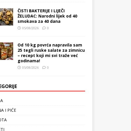
ČISTI BAKTERIJE I LIJEČI
ŽELUDAC: Narodni lijek od 40
smokava za 40 dana
05/08/2026
0
Od 10 kg povrća napravila sam
25 tegli ruske salate za zimnicu
– recept koji mi svi traže već
godinama!
05/08/2026
0
EGORIJE
TA
A I PIĆE
OTA
ETI