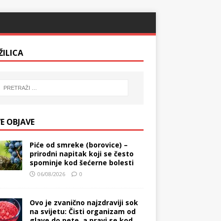
ŽILICA
E OBJAVE
Piće od smreke (borovice) –
prirodni napitak koji se često
spominje kod šećerne bolesti
06/08/2026
0
Ovo je zvanično najzdraviji sok
na svijetu: Čisti organizam od
glave do pete, a pravi se kod