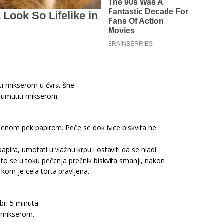
iti mikserom u čvrst šne.
 umutiti mikserom.
ženom pek papirom. Peče se dok ivice biskvita ne
apira, umotati u vlažnu krpu i ostaviti da se hladi.
što se u toku pečenja prečnik biskvita smanji, nakon
 kom je cela torta pravljena.
ubri 5 minuta.
i mikserom.