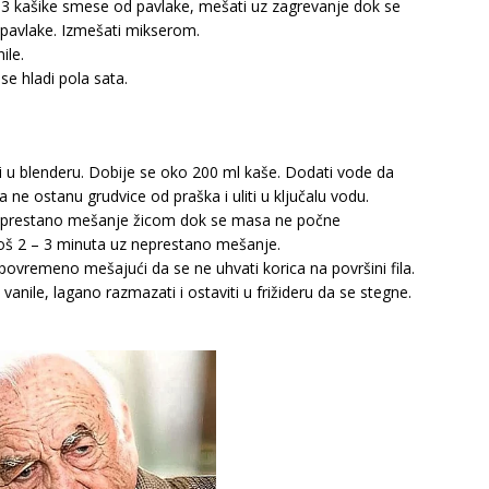
ati 3 kašike smese od pavlake, mešati uz zagrevanje dok se
 pavlake. Izmešati mikserom.
ile.
 se hladi pola sata.
i u blenderu. Dobije se oko 200 ml kaše. Dodati vode da
ne ostanu grudvice od praška i uliti u ključalu vodu.
 neprestano mešanje žicom dok se masa ne počne
 još 2 – 3 minuta uz neprestano mešanje.
povremeno mešajući da se ne uhvati korica na površini fila.
vanile, lagano razmazati i ostaviti u frižideru da se stegne.