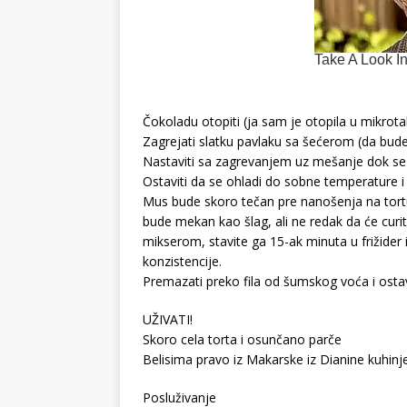
Čokoladu otopiti (ja sam je otopila u mikrotal
Zagrejati slatku pavlaku sa šećerom (da bude 
Nastaviti sa zagrevanjem uz mešanje dok se 
Ostaviti da se ohladi do sobne temperature 
Mus bude skoro tečan pre nanošenja na tortu 
bude mekan kao šlag, ali ne redak da će curit
mikserom, stavite ga 15-ak minuta u frižider
konzistencije.
Premazati preko fila od šumskog voća i ostavi
UŽIVATI!
Skoro cela torta i osunčano parče
Belisima pravo iz Makarske iz Dianine kuhinj
Posluživanje