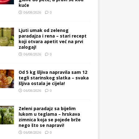
kuće
06/08/2026
0
Ljuti umak od zelenog
paradajza i rena – stari recept
koji otvara apetit već na prvi
zalogaj!
06/08/2026
0
Od 5 kg šljiva napravila sam 12
tegli starinskog slatka – svaka
šljiva ostala je cijela!
06/08/2026
0
Zeleni paradajz sa bijelim
lukom u teglama – hrskava
zimnica koja se pojede brže
nego što se napravi!
06/08/2026
0