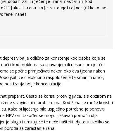
je dobar za liječenje rana nastalih kod 
ožiljaka i rana koje su dugotrajne (nikako se 
orene rane)

tidepresiv pa je odlično za korištenje kod osoba koje se
moći i kod problema sa spavanjem ili nesanicom jer će
roblema se počne primjećivati nakon oko dva tjedna nakon
Poboljšati će cjelokupno raspoloženje te smanjiti umor,
d postizanja bolje koncentracije.
t preparat. Često se koristi protiv gljivica, a s obzirom na
 su žene s vaginalnim problemima. Kod žena se može koristiti
icu. Kako bi liječenje bilo uspješno potrebno je ponoviti
vane HPV-om također se mogu rješavati pomoću ulja
jer je blago i umirujuće te neće naštetiti djetetu ukoliko se
akon poroda za zarastanje rana.