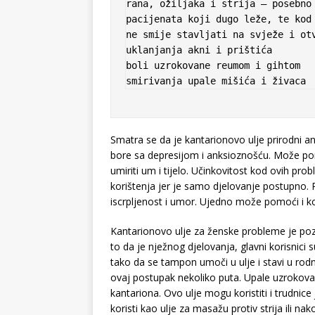
rana, ožiljaka i strija – posebno 
pacijenata koji dugo leže, te kod 
ne smije stavljati na svježe i otv
uklanjanja akni i prištića

boli uzrokovane reumom i gihtom

smirivanja upale mišića i živaca
Smatra se da je kantarionovo ulje prirodni an
bore sa depresijom i anksioznošću. Može po
umiriti um i tijelo. Učinkovitost kod ovih p
korištenja jer je samo djelovanje postupno. 
iscrpljenost i umor. Ujedno može pomoći i ko
Kantarionovo ulje za ženske probleme je pozna
to da je nježnog djelovanja, glavni korisnici
tako da se tampon umoči u ulje i stavi u rodn
ovaj postupak nekoliko puta. Upale uzroko
kantariona. Ovo ulje mogu koristiti i trudnice 
koristi kao ulje za masažu protiv strija ili n