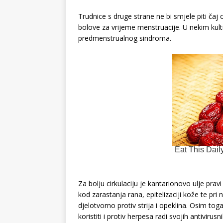
Trudnice s druge strane ne bi smjele piti čaj
bolove za vrijeme menstruacije. U nekim kul
predmenstrualnog sindroma.
Za bolju cirkulaciju je kantarionovo ulje pra
kod zarastanja rana, epitelizaciji kože te pri 
djelotvorno protiv strija i opeklina. Osim toga
koristiti i protiv herpesa radi svojih antivirusn