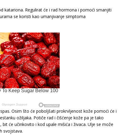
 od katariona. Regulirat će i rad hormona i pomoći smanjiti
turama se koristi kao umanjivanje simptoma
vi spas. Osim što će poboljšati prokrvljenost kože pomoći će i
nestanku ožiljaka. Potiče rad i čišćenje kože pa je tako
, bit će učinkovito i kod upale mišića i živaca. Ulje se može
ih svojstava.