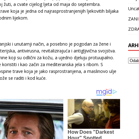
oj žuti, a cvate cijelog ljeta od maja do septembra.
Unca
rave koja je jedna od najrasprostranjenijih ljekovitih biljaka
odnim lijekom.
ZANI
ZDRA
anjski i unutarnji način, a posebno je pogodan za žene i
ARH
rijska, antivirusna, revitalizirajuća i antigljivična svojstva.
anine koji su odlični za kožu, a ujedno djeluju protuupalno.
 koristiti i kao začin za mediteranska jela s ribom. S
pine trave koja je jako rasprostranjena, a maslinovo ulje
ože se raditi i kod kuće.