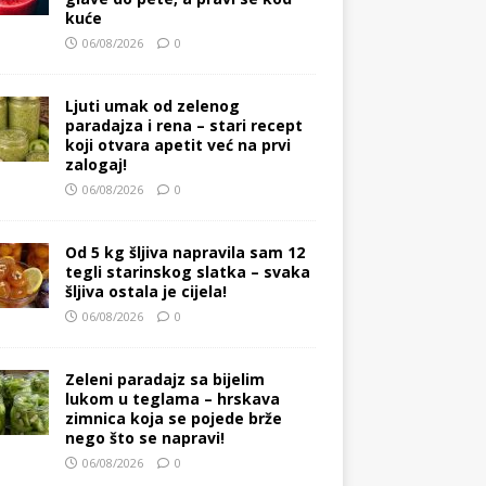
kuće
06/08/2026
0
Ljuti umak od zelenog
paradajza i rena – stari recept
koji otvara apetit već na prvi
zalogaj!
06/08/2026
0
Od 5 kg šljiva napravila sam 12
tegli starinskog slatka – svaka
šljiva ostala je cijela!
06/08/2026
0
Zeleni paradajz sa bijelim
lukom u teglama – hrskava
zimnica koja se pojede brže
nego što se napravi!
06/08/2026
0