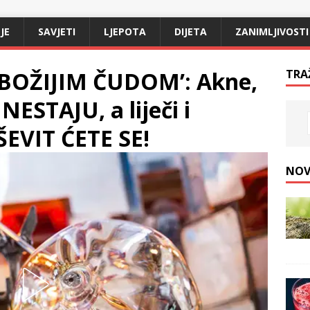
JE
SAVJETI
LJEPOTA
DIJETA
ZANIMLJIVOSTI
‘BOŽIJIM ČUDOM’: Akne,
TRA
i NESTAJU, a liječi i
VIT ĆETE SE!
NOV