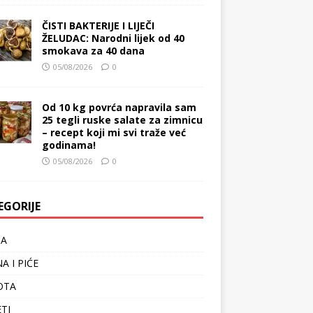
ČISTI BAKTERIJE I LIJEČI
ŽELUDAC: Narodni lijek od 40
smokava za 40 dana
05/08/2026
0
Od 10 kg povrća napravila sam
25 tegli ruske salate za zimnicu
– recept koji mi svi traže već
godinama!
05/08/2026
0
EGORIJE
TA
A I PIĆE
OTA
ETI