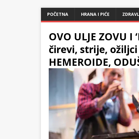
POČETNA
HRANA I PIĆE
ZDRAVL
OVO ULJE ZOVU I 
čirevi, strije, ožiljc
HEMEROIDE, ODUŠE