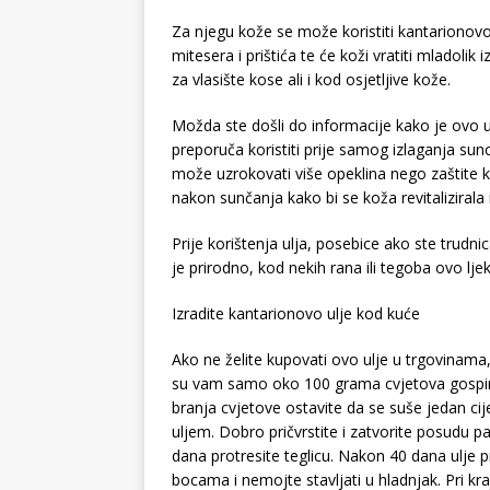
Za njegu kože se može koristiti kantarionovo 
mitesera i prištića te će koži vratiti mladolik
za vlasište kose ali i kod osjetljive kože.
Možda ste došli do informacije kako je ovo u
preporuča koristiti prije samog izlaganja sun
može uzrokovati više opeklina nego zaštite k
nakon sunčanja kako bi se koža revitalizirala 
Prije korištenja ulja, posebice ako ste trudni
je prirodno, kod nekih rana ili tegoba ovo lj
Izradite kantarionovo ulje kod kuće
Ako ne želite kupovati ovo ulje u trgovinama
su vam samo oko 100 grama cvjetova gospine
branja cvjetove ostavite da se suše jedan cije
uljem. Dobro pričvrstite i zatvorite posudu p
dana protresite teglicu. Nakon 40 dana ulje 
bocama i nemojte stavljati u hladnjak. Pri kra