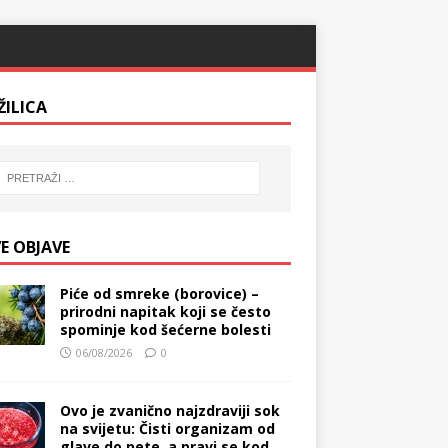
ŽILICA
E OBJAVE
Piće od smreke (borovice) –
prirodni napitak koji se često
spominje kod šećerne bolesti
06/08/2026
0
Ovo je zvanično najzdraviji sok
na svijetu: Čisti organizam od
glave do pete, a pravi se kod