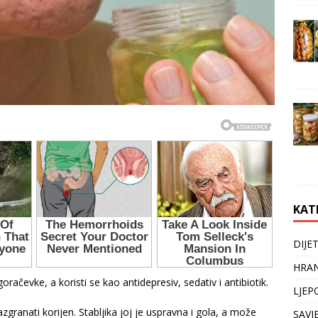
KAT
DIJE
HRAN
goračevke, a koristi se kao antidepresiv, sedativ i antibiotik.
LJEP
azgranati korijen. Stabljika joj je uspravna i gola, a može
SAVJ