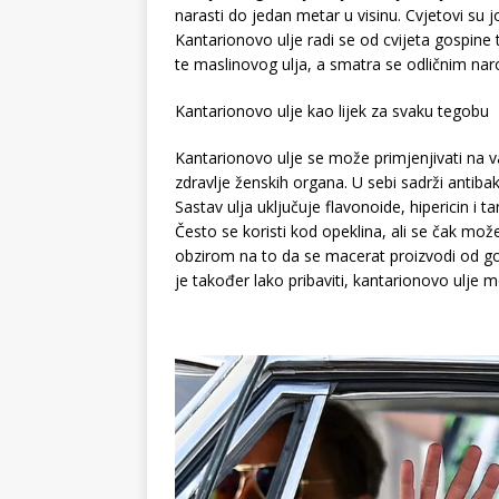
narasti do jedan metar u visinu. Cvjetovi su j
Kantarionovo ulje radi se od cvijeta gospine t
te maslinovog ulja, a smatra se odličnim nar
Kantarionovo ulje kao lijek za svaku tegobu
Kantarionovo ulje se može primjenjivati na v
zdravlje ženskih organa. U sebi sadrži antibakte
Sastav ulja uključuje flavonoide, hipericin i t
Često se koristi kod opeklina, ali se čak može
obzirom na to da se macerat proizvodi od gos
je također lako pribaviti, kantarionovo ulje m