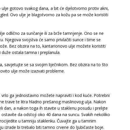
ulje gotovo svakog dana, a bit će djelotvorno protiv akni,
 izgled. Ovo ulje je blagotvorno za kožu pa se može koristiti
lje odlično za sunčanje ili za brže tamnjenje. Ono se ne
cu. Njegova svojstva će samo privlačiti sunce i time se
ože. Bez obzira na to, kantarionovo ulje možete koristiti
i duže ostala tamna i preplanula.
ca, savjetujte se sa svojim liječnikom. Bez obzira na to što
ekovito ulje može izazvati probleme.
, vrlo ga jednostavno možete napraviti i kod kuće. Potrebni
 trave te litra hladno prešanog maslinovog ulja. Nakon
li dan, a nakon toga ih stavite u staklenu posudu i prelijte
a ostavite da odstoji oko 40 dana na suncu. Svakih nekoliko
procijedite u tamniju staklenku. Čuvajte ga u tamnim
ju izrade bi trebalo biti tamno crvene do ljubičaste boje.