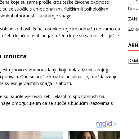
ena koje su same prošle kroz teške životne okolnosti i
Unca
je su se suočile s emocionalnim, fizičkim ili psihološkim
 simbol otpornosti i unutarnje snage.
ZANI
e osobine kod ovih žena, osobine koje im pomažu ne samo da
ZDRA
i četiri ključne osobine jakih žena koje su same sebi liječile
ARH
 iznutra
a jest njihovo samopouzdanje koje dolazi iz unutarnjeg
ili pohvala. One su prošle kroz bolne situacije, možda izdaje,
le svjesnije vlastitih snaga i slabosti.
 su naučile vjerovati sebi i vlastitim sposobnostima.
 snage omogućuje im da se suoče s budućim izazovima s