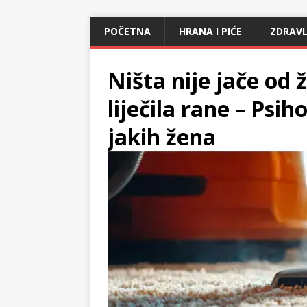
POČETNA
HRANA I PIĆE
ZDRAVL
Ništa nije jače od 
liječila rane – Psi
jakih žena