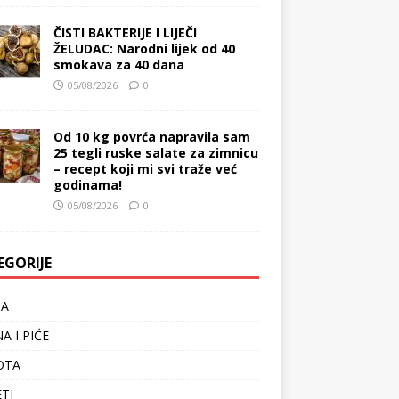
ČISTI BAKTERIJE I LIJEČI
ŽELUDAC: Narodni lijek od 40
smokava za 40 dana
05/08/2026
0
Od 10 kg povrća napravila sam
25 tegli ruske salate za zimnicu
– recept koji mi svi traže već
godinama!
05/08/2026
0
EGORIJE
TA
A I PIĆE
OTA
ETI