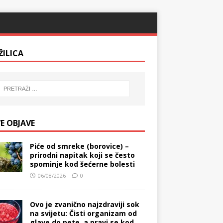
ŽILICA
E OBJAVE
Piće od smreke (borovice) –
prirodni napitak koji se često
spominje kod šećerne bolesti
06/08/2026
0
Ovo je zvanično najzdraviji sok
na svijetu: Čisti organizam od
glave do pete, a pravi se kod