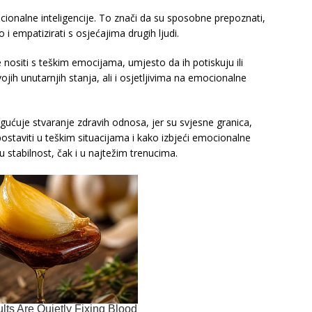
ionalne inteligencije. To znači da su sposobne prepoznati,
 i empatizirati s osjećajima drugih ljudi.
se nositi s teškim emocijama, umjesto da ih potiskuju ili
jih unutarnjih stanja, ali i osjetljivima na emocionalne
ćuje stvaranje zdravih odnosa, jer su svjesne granica,
postaviti u teškim situacijama i kako izbjeći emocionalne
tabilnost, čak i u najtežim trenucima.