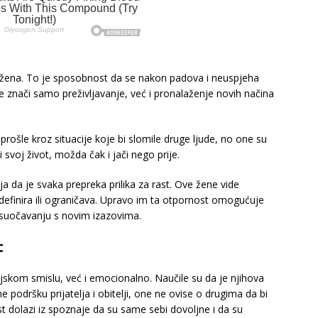
)
h žena. To je sposobnost da se nakon padova i neuspjeha
 znači samo preživljavanje, već i pronalaženje novih načina
prošle kroz situacije koje bi slomile druge ljude, no one su
 svoj život, možda čak i jači nego prije.
ja da je svaka prepreka prilika za rast. Ove žene vide
 definira ili ograničava. Upravo im ta otpornost omogućuje
 u suočavanju s novim izazovima.
t
ijskom smislu, već i emocionalno. Naučile su da je njihova
e podršku prijatelja i obitelji, one ne ovise o drugima da bi
ost dolazi iz spoznaje da su same sebi dovoljne i da su