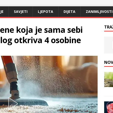
JE
SAVJETI
LJEPOTA
DIJETA
ZANIMLJIVOSTI
žene koja je sama sebi
TRA
holog otkriva 4 osobine
NOV