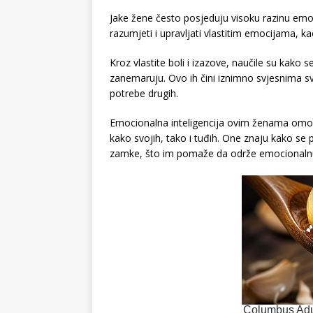
Jake žene često posjeduju visoku razinu emoc
razumjeti i upravljati vlastitim emocijama, kao
Kroz vlastite boli i izazove, naučile su kako 
zanemaruju. Ovo ih čini iznimno svjesnima svo
potrebe drugih.
Emocionalna inteligencija ovim ženama omogu
kako svojih, tako i tuđih. One znaju kako se 
zamke, što im pomaže da održe emocionalnu s