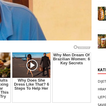
KAT
DIJE
HRAN
LJEP
SAVJ