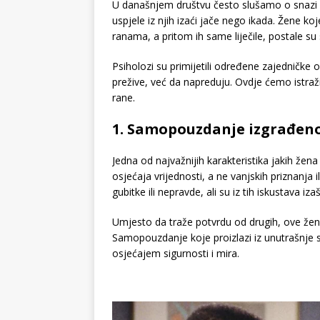
U današnjem društvu često slušamo o snazi ž
uspjele iz njih izaći jače nego ikada. Žene ko
ranama, a pritom ih same liječile, postale su
Psiholozi su primijetili određene zajedničk
prežive, već da napreduju. Ovdje ćemo istražit
rane.
1. Samopouzdanje izgrađeno
Jedna od najvažnijih karakteristika jakih žen
osjećaja vrijednosti, a ne vanjskih priznanja 
gubitke ili nepravde, ali su iz tih iskustava izaš
Umjesto da traže potvrdu od drugih, ove žene
Samopouzdanje koje proizlazi iz unutrašnje
osjećajem sigurnosti i mira.