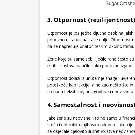
3. Otpornost (rezilijentnost
Otpornost je još jedna ključna osobina jaki
ponovno ustanu i nastave dalje. Otpornost ne
da se napreduje unatoč teškim okolnostima.
Žene koje su same sebi liječile rane često su 
iz tih iskustava naučile kako ponovno izgraditi
Otpornost dolazi iz unutarnje snage i uvjeren
poteškoće kao lekcije, a ne kao nešto što ih
da budu fleksibilne, prilagodljive i neovisne
4. Samostalnost i neovisnos
Jake žene su neovisne, i to ne samo u financ
sreća i dobrobit u njihovim rukama. Iako cijen
se osjećale cjelovito ili sretno. Ova neovisn