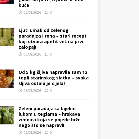
kuće
06/08/2026
0
Ljuti umak od zelenog
paradajza i rena – stari recept
koji otvara apetit već na prvi
zalogaj!
06/08/2026
0
Od 5 kg šljiva napravila sam 12
tegli starinskog slatka – svaka
šljiva ostala je cijela!
06/08/2026
0
Zeleni paradajz sa bijelim
lukom u teglama – hrskava
zimnica koja se pojede brže
nego što se napravi!
06/08/2026
0